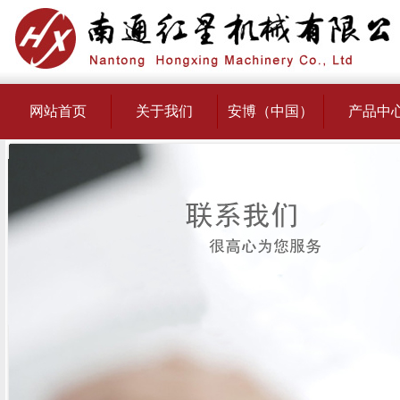
网站首页
关于我们
安博（中国）
产品中